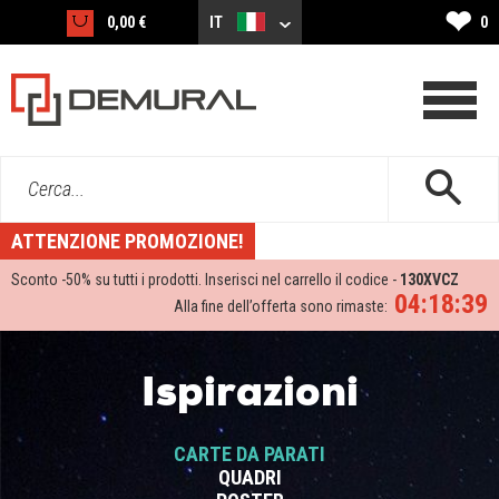
❤
0,00 €
IT
0
Cerca...
ATTENZIONE PROMOZIONE!
Sconto -
50%
su tutti i prodotti. Inserisci nel carrello il codice -
130XVCZ
04:18:39
Alla fine dell’offerta sono rimaste:
Ispirazioni
CARTE DA PARATI
QUADRI