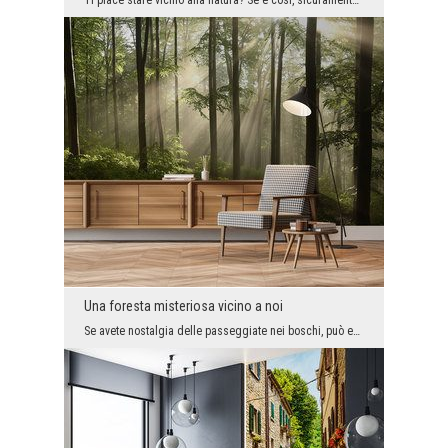
Ti piace stare vicino alla natura? Se è così, sicuramente ti piace anche circondarti di piante. C...
Una foresta misteriosa vicino a noi
Se avete nostalgia delle passeggiate nei boschi, può essere una buona idea mettere un fotomurale ...