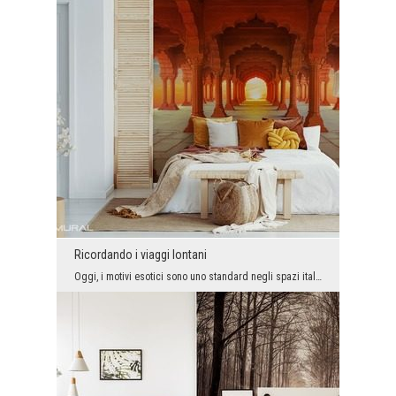
Ricordando i viaggi lontani
Oggi, i motivi esotici sono uno standard negli spazi italiani. E molto bene, perché grazie a loro...