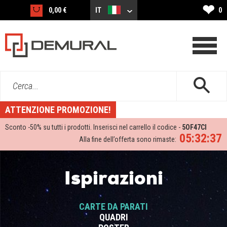
❤
0,00 €
IT
0
Cerca...
ATTENZIONE PROMOZIONE!
Sconto -
50%
su tutti i prodotti. Inserisci nel carrello il codice -
5OF47CI
05:32:37
Alla fine dell’offerta sono rimaste:
Ispirazioni
CARTE DA PARATI
QUADRI