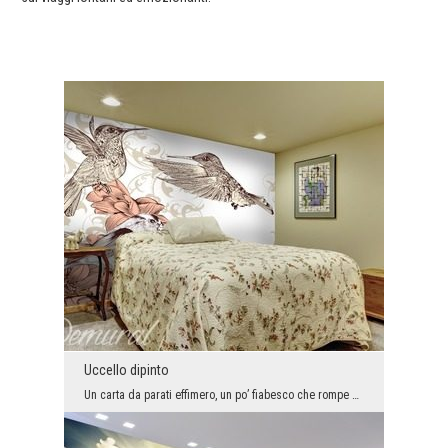
Uccello dipinto
Un carta da parati effimero, un po’ fiabesco che rompe un arrangiamento classico, un po’ prevedib...