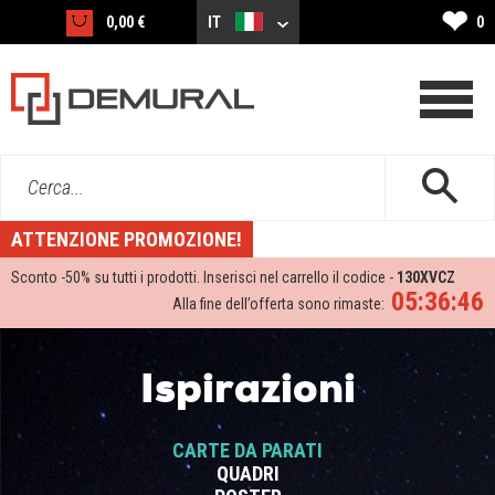
❤
0,00 €
IT
0
Cerca...
ATTENZIONE PROMOZIONE!
Sconto -
50%
su tutti i prodotti. Inserisci nel carrello il codice -
130XVCZ
05:36:45
Alla fine dell’offerta sono rimaste:
Ispirazioni
CARTE DA PARATI
QUADRI