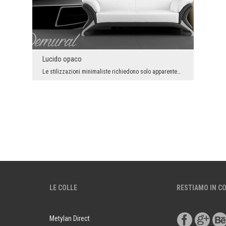
Lucido opaco
Le stilizzazioni minimaliste richiedono solo apparentemente meno lavoro degli arrangiamenti - dic...
LE COLLE
RESTIAMO IN C
Metylan Direct