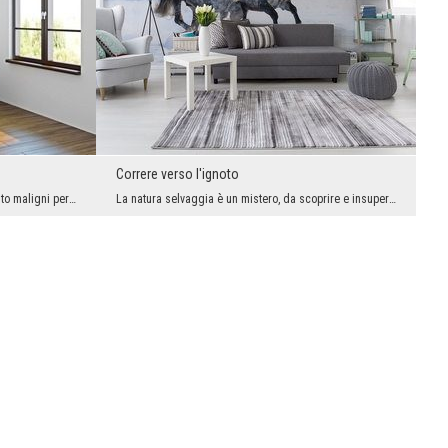
Correre verso l'ignoto
Si dice che siano piuttosto sciocchi e molto maligni per natura. Queste qualità negative non sign...
La natura selvaggia è un mistero, da scoprire e insuperabile. Se abbiamo la forza, non possiamo c...