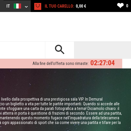
❤
0
IT
IL TUO CARELLO:
0,00 €
02:27:03
Alla fine dell’offerta sono rimaste:
ivello dalla prospettiva di una prestigiosa sala VIP. In Demural
io un biglietto a vita per tutte le partite importanti. Quando si accede alle
iente sfoggiare una carta da parati fotografica a tema! Diciamolo chiaro: il
 atterra in porta è questione di frazioni di secondo. Essere ad una partita,
olo mantenendo questo momento fugace nell'inquadratura della telecamera
erà ogni appassionato di sport che sa come vivere una partita e tifare per la