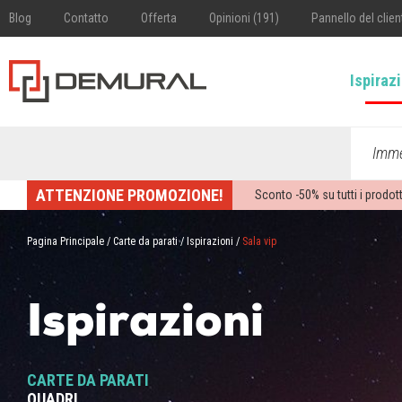
Blog
Contatto
Offerta
Opinioni (191)
Pannello del clien
Ispiraz
Imme
ATTENZIONE PROMOZIONE!
Sconto -
50%
su tutti i prodott
Pagina Principale
/
Carte da parati
/
Ispirazioni
/
Sala vip
Ispirazioni
CARTE DA PARATI
QUADRI