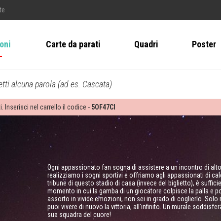
te
ioni
Carte da parati
Quadri
Poster
tti alcuna parola (ad es. Cascata)
i. Inserisci nel carrello il codice -
5OF47CI
Ogni appassionato fan sogna di assistere a un incontro di alto l
realizziamo i sogni sportivi e offriamo agli appassionati di calc
tribune di questo stadio di casa (invece del biglietto), è suffic
momento in cui la gamba di un giocatore colpisce la palla e poi
assorto in vivide emozioni, non sei in grado di coglierlo. S
puoi vivere di nuovo la vittoria, all'infinito. Un murale soddisf
sua squadra del cuore!