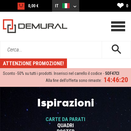
❤
0,00 €
IT
0
Cerca...
ATTENZIONE PROMOZIONE!
Sconto -
50%
su tutti i prodotti. Inserisci nel carrello il codice -
5OF47CI
14:46:20
Alla fine dell’offerta sono rimaste:
Ispirazioni
CARTE DA PARATI
QUADRI