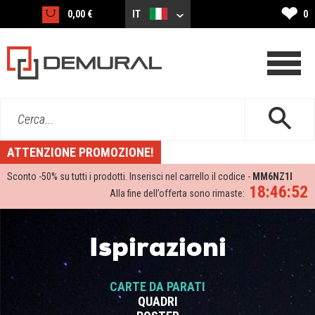
❤
0,00 €
IT
0
Cerca...
ATTENZIONE PROMOZIONE!
Sconto -
50%
su tutti i prodotti. Inserisci nel carrello il codice -
MM6NZ1I
18:46:51
Alla fine dell’offerta sono rimaste:
Ispirazioni
CARTE DA PARATI
QUADRI