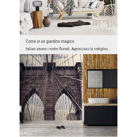
Come in un giardino magico
Italiani amano i motivi floreali. Apprezzano la sottigliezza e la delicatezza, ma anche i colori ...