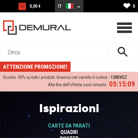
❤
0,00 €
IT
0
Cerca...
ATTENZIONE PROMOZIONE!
Sconto -
50%
su tutti i prodotti. Inserisci nel carrello il codice -
130XVCZ
05:15:09
Alla fine dell’offerta sono rimaste:
Ispirazioni
CARTE DA PARATI
QUADRI