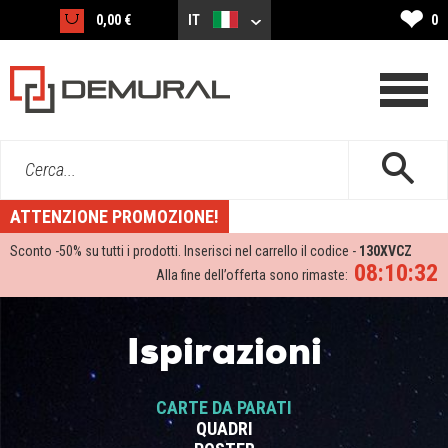
❤
0,00 €
IT
0
Cerca...
ATTENZIONE PROMOZIONE!
Sconto -
50%
su tutti i prodotti. Inserisci nel carrello il codice -
130XVCZ
08:10:31
Alla fine dell’offerta sono rimaste:
Ispirazioni
CARTE DA PARATI
QUADRI