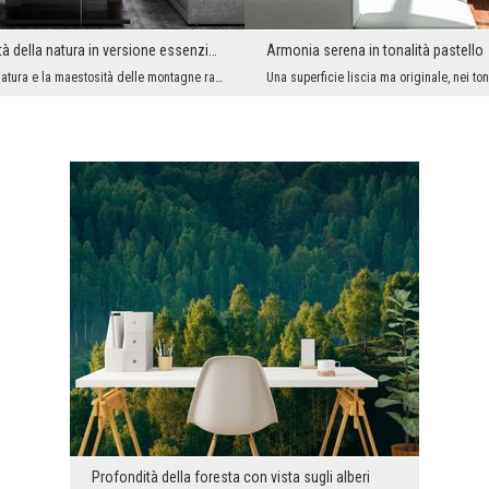
Monumentalità della natura in versione essenziale
Armonia serena in tonalità pastello
La forza della natura e la maestosità delle montagne racchiuse in una parete. Il fotomurale con p...
Profondità della foresta con vista sugli alberi