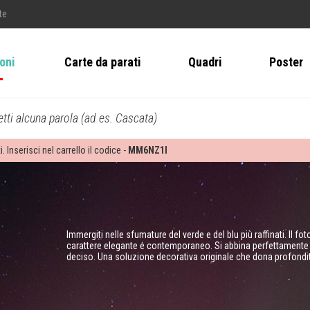
te
ioni
Carte da parati
Quadri
Poster
tti alcuna parola (ad es. Cascata)
i. Inserisci nel carrello il codice -
MM6NZ1I
Immergiti nelle sfumature del verde e del blu più raffinati. Il 
carattere elegante e contemporaneo. Si abbina perfettamente a
deciso. Una soluzione decorativa originale che dona profondità