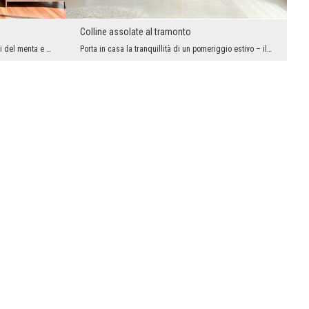
Colline assolate al tramonto
Una superficie liscia ma originale, nei toni del menta e dell’azzurro, che dona leggerezza e fres...
Porta in casa la tranquillità di un pomeriggio estivo – il fotomurale con campi ondulati di grano...