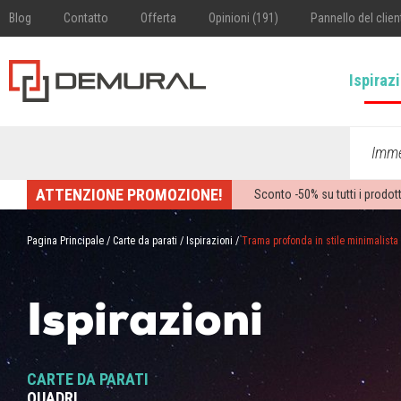
Blog
Contatto
Offerta
Opinioni (191)
Pannello del clien
Ispiraz
Imme
ATTENZIONE PROMOZIONE!
Sconto -
50%
su tutti i prodott
Pagina Principale
/
Carte da parati
/
Ispirazioni
/
Trama profonda in stile minimalista
Ispirazioni
CARTE DA PARATI
QUADRI