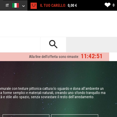
❤
0
IT
IL TUO CARELLO:
0,00 €
11:42:50
Alla fine dell’offerta sono rimaste:
fotomurale con texture pittorica cattura lo sguardo e dona all’ambiente un
 forme semplici e materiali naturali, creando uno sfondo tranquillo ma
 e stile allo spazio, senza sovrastare il resto dell’arredamento.