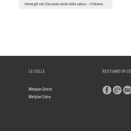
Immergiti nel rilassante verde della natura – il fotomurale con panorama di una foresta di betull...
LE COLLE
RESTIAMO IN C
Metylan Direct
Metylan Extra