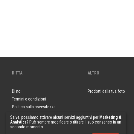
DITTA
ALTRO
Di noi
Prodotti dalla tua foto
Termini e condizioni
Politica sulla riservatezza
Domande e risposte
Salve, possiamo attivare alcuni servizi aggiuntivi per
Marketing &
Analytics
? Può sempre modificare o ritirare il suo consenso in un
Campioni di carta da parati
secondo momento.