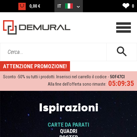
❤
0,00 €
IT
0
Cerca...
ATTENZIONE PROMOZIONE!
Sconto -
50%
su tutti i prodotti. Inserisci nel carrello il codice -
5OF47CI
05:09:34
Alla fine dell’offerta sono rimaste:
Ispirazioni
CARTE DA PARATI
QUADRI