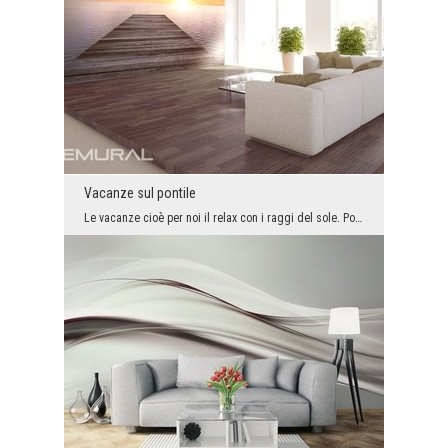
Vacanze sul pontile
Le vacanze cioè per noi il relax con i raggi del sole. Poi ci si può sedere al lago ed ammirare l...