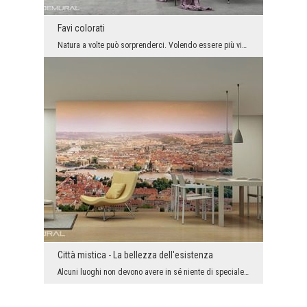
Favi colorati
Natura a volte può sorprenderci. Volendo essere più vicino scegli il motivo con un tono veramente...
Città mistica - La bellezza dell'esistenza
Alcuni luoghi non devono avere in sé niente di speciale per emanare bellezza – basta che sono. Il...