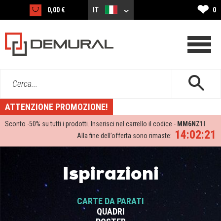
❤
0,00 €
IT
0
Cerca...
ATTENZIONE PROMOZIONE!
Sconto -
50%
su tutti i prodotti. Inserisci nel carrello il codice -
MM6NZ1I
14:02:20
Alla fine dell’offerta sono rimaste:
Ispirazioni
CARTE DA PARATI
QUADRI