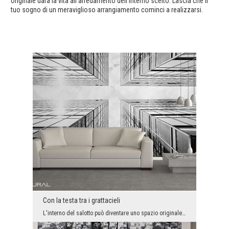
originale darà la vita all'arredamento dell'interno scelto. Lascia che il
tuo sogno di un meraviglioso arrangiamento cominci a realizzarsi.
Con la testa tra i grattacieli
L'interno del salotto può diventare uno spazio originale con un pizzico del fascino moderno. Quel...