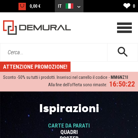
❤
0,00 €
IT
0
Cerca...
ATTENZIONE PROMOZIONE!
Sconto -
50%
su tutti i prodotti. Inserisci nel carrello il codice -
MM6NZ1I
16:50:22
Alla fine dell’offerta sono rimaste:
Ispirazioni
CARTE DA PARATI
QUADRI