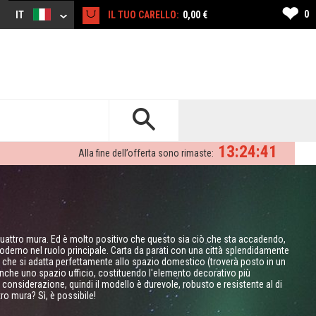
❤
0
IT
IL TUO CARELLO:
0,00 €
13:24:40
Alla fine dell’offerta sono rimaste:
ro quattro mura. Ed è molto positivo che questo sia ciò che sta accadendo,
oderno nel ruolo principale. Carta da parati con una città splendidamente
lo che si adatta perfettamente allo spazio domestico (troverà posto in un
anche uno spazio ufficio, costituendo l'elemento decorativo più
 considerazione, quindi il modello è durevole, robusto e resistente al di
tro mura? Sì, è possibile!