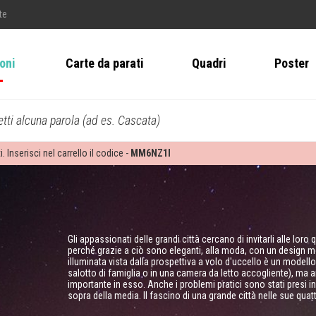
te
ioni
Carte da parati
Quadri
Poster
tti alcuna parola (ad es. Cascata)
i. Inserisci nel carrello il codice -
MM6NZ1I
Gli appassionati delle grandi città cercano di invitarli alle lo
perché grazie a ciò sono eleganti, alla moda, con un design m
illuminata vista dalla prospettiva a volo d'uccello è un model
salotto di famiglia o in una camera da letto accogliente), ma 
importante in esso. Anche i problemi pratici sono stati presi in
sopra della media. Il fascino di una grande città nelle sue quat