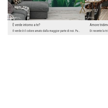
È verde intorno a te?
Amore tridim
Il verde è il colore amato dalla maggior parte di noi. Può rilassarci e calmarci, ci porta molto ...