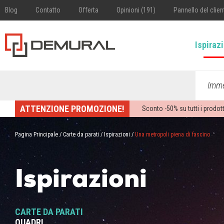
Blog
Contatto
Offerta
Opinioni (191)
Pannello del clien
Ispiraz
Imme
ATTENZIONE PROMOZIONE!
Sconto -
50%
su tutti i prodott
Pagina Principale
/
Carte da parati
/
Ispirazioni
/
Una metropoli piena di fascino
Ispirazioni
CARTE DA PARATI
QUADRI