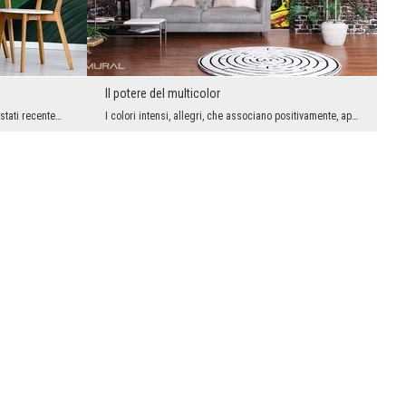
Il potere del multicolor
I motivi vegetali nell'interior design sono stati recentemente un grande successo, anche la tridi...
I colori intensi, allegri, che associano positivamente, appaiono sempre più spesso come elementi ...