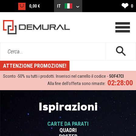
❤
0,00 €
IT
0
Cerca...
ATTENZIONE PROMOZIONE!
Sconto -
50%
su tutti i prodotti. Inserisci nel carrello il codice -
5OF47CI
02:28:00
Alla fine dell’offerta sono rimaste:
Ispirazioni
CARTE DA PARATI
QUADRI