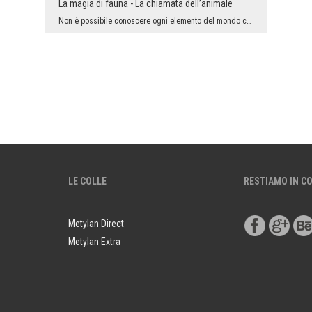
La magia di fauna - La chiamata dell’animale
Non è possibile conoscere ogni elemento del mondo che ci circonda. Ottima prestazione piena di fa...
LE COLLE
RESTIAMO IN C
Metylan Direct
Metylan Extra