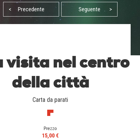
<
Precedente
Seguente
>
 visita nel centro
della città
Carta da parati
Prezzo
15,00 €