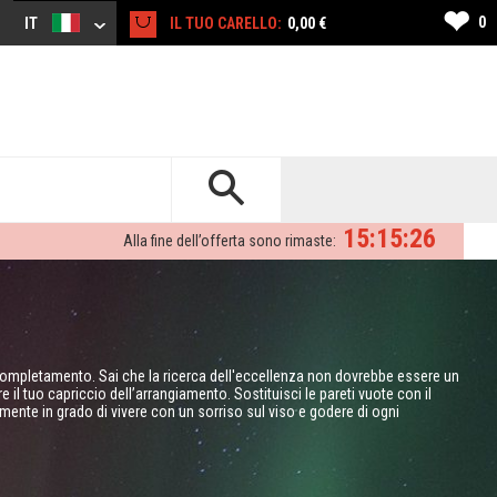
❤
0
IT
IL TUO CARELLO:
0,00 €
15:15:25
Alla fine dell’offerta sono rimaste:
l completamento. Sai che la ricerca dell'eccellenza non dovrebbe essere un
l tuo capriccio dell’arrangiamento. Sostituisci le pareti vuote con il
almente in grado di vivere con un sorriso sul viso e godere di ogni