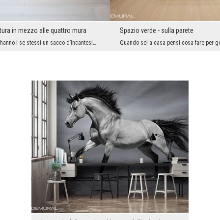
ttura in mezzo alle quattro mura
Spazio verde - sulla parete
Interni classici hanno i se stessi un sacco d’incantesimo e di fascino irresistibile. Momenti pas...