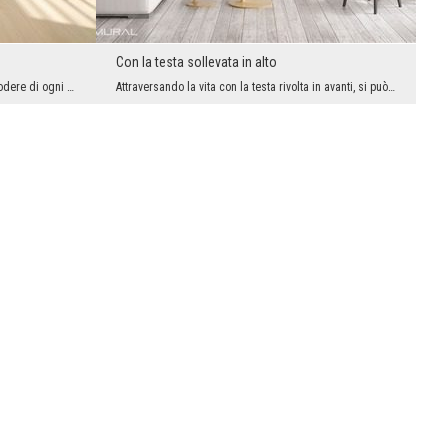
Con la testa sollevata in alto
Quando sei a casa pensi cosa fare per godere di ogni momento trascorso in mezzo ai quattro angoli...
Attraversando la vita con la testa rivolta in avanti, si può perdere non una sola grande attrazio...