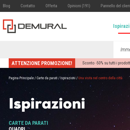
Blog
Contatto
Offerta
Opinioni (191)
Pannello del clien
Ispiraz
Imme
ATTENZIONE PROMOZIONE!
Sconto -
50%
su tutti i prodott
Pagina Principale
/
Carte da parati
/
Ispirazioni
/
Una visita nel centro della città
Ispirazioni
CARTE DA PARATI
QUADRI