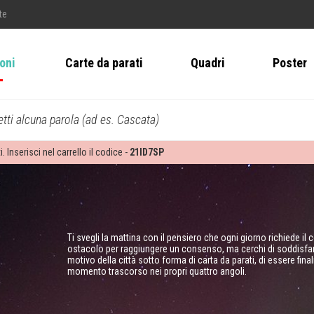
te
ioni
Carte da parati
Quadri
Poster
tti alcuna parola (ad es. Cascata)
i. Inserisci nel carrello il codice -
21ID7SP
Ti svegli la mattina con il pensiero che ogni giorno richiede i
ostacolo per raggiungere un consenso, ma cerchi di soddisfare i
motivo della città sotto forma di carta da parati, di essere fin
momento trascorso nei propri quattro angoli.