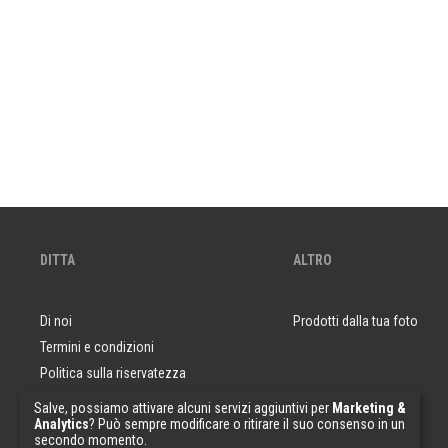
DITTA
ALTRO
Di noi
Prodotti dalla tua foto
Termini e condizioni
Politica sulla riservatezza
Domande e risposte
Salve, possiamo attivare alcuni servizi aggiuntivi per
Marketing &
Analytics
? Può sempre modificare o ritirare il suo consenso in un
Campioni di carta da parati
secondo momento.