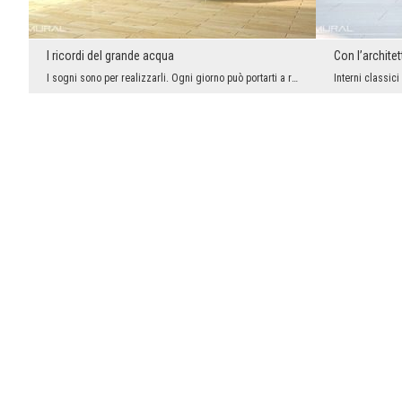
I ricordi del grande acqua
Con l’archite
I sogni sono per realizzarli. Ogni giorno può portarti a raggiungere lo scopo prefisso, ma non è ...