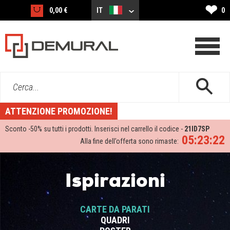
❤
0,00 €
IT
0
Cerca...
ATTENZIONE PROMOZIONE!
Sconto -
50%
su tutti i prodotti. Inserisci nel carrello il codice -
21ID7SP
05:23:21
Alla fine dell’offerta sono rimaste:
Ispirazioni
CARTE DA PARATI
QUADRI