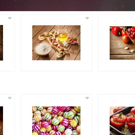
❤
❤
❤
❤