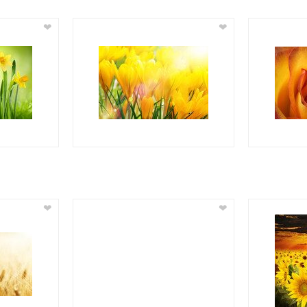
❤
❤
❤
❤