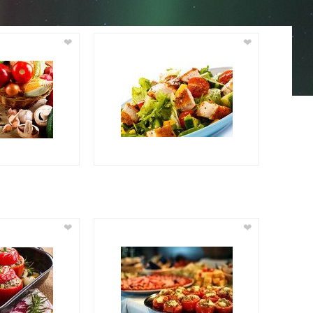
❤
❤
❤
❤