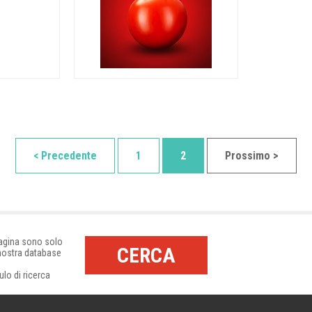
< Precedente
1
2
Prossimo >
pagina sono solo
CERCA
 nostra database
ulo di ricerca