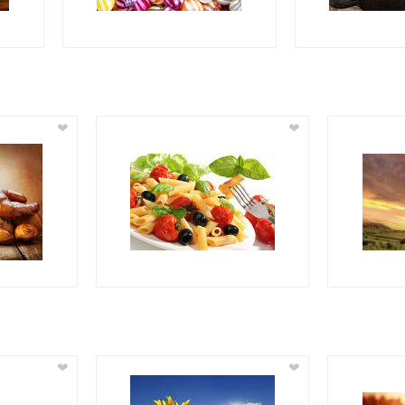
❤
❤
❤
❤