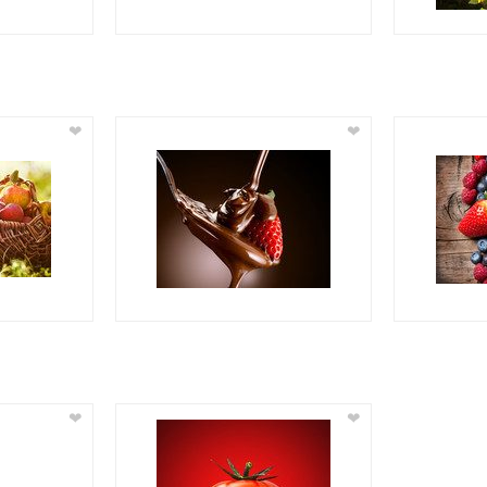
❤
❤
❤
❤