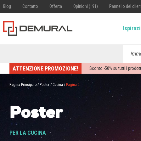
Blog
Contatto
Offerta
Opinioni (191)
Pannello del clien
Ispiraz
Imme
ATTENZIONE PROMOZIONE!
Sconto -
50%
su tutti i prodott
Pagina Principale
/
Poster
/
Cucina
/
Pagina 2
Poster
PER LA CUCINA