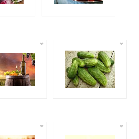
❤
❤
❤
❤