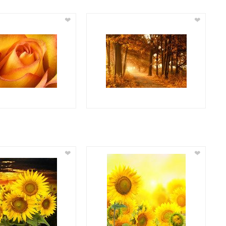
❤
❤
❤
❤