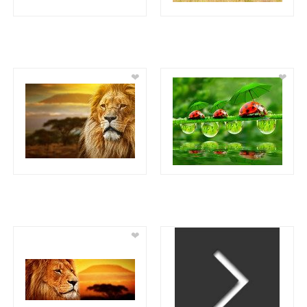
❤
❤
❤