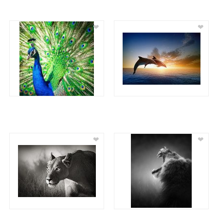
❤
❤
❤
❤