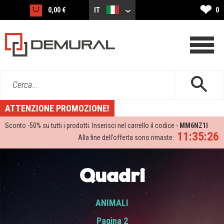
❤
0,00 €
IT
0
Cerca...
ATTENZIONE PROMOZIONE!
Sconto -
50%
su tutti i prodotti. Inserisci nel carrello il codice -
MM6NZ1I
11:35:25
Alla fine dell’offerta sono rimaste:
Quadri
ANIMALI
Pagina 2