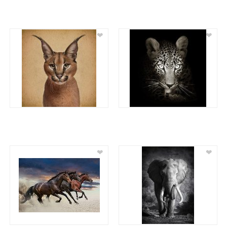
❤
❤
❤
❤