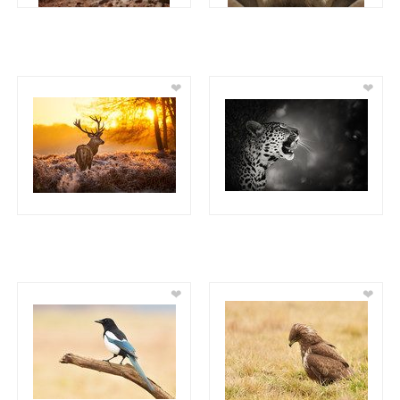
❤
❤
❤
❤