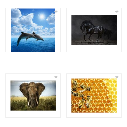
❤
❤
❤
❤