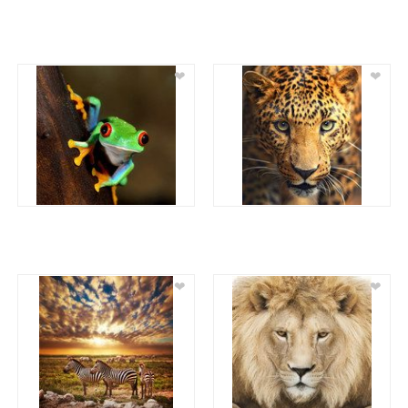
❤
❤
❤
❤