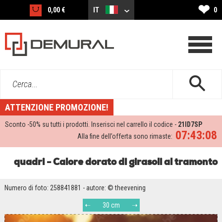
❤
0,00 €
IT
0
Cerca...
ATTENZIONE PROMOZIONE!
Sconto -
50%
su tutti i prodotti. Inserisci nel carrello il codice -
21ID7SP
07:43:07
Alla fine dell’offerta sono rimaste:
quadri - Calore dorato di girasoli al tramonto
Numero di foto: 258841881 - autore: © theevening
30 cm