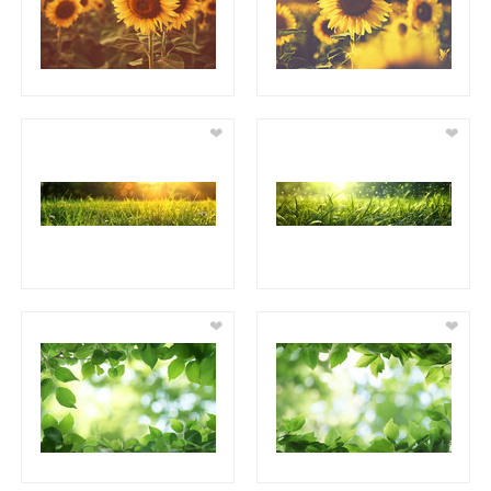
❤
❤
❤
❤