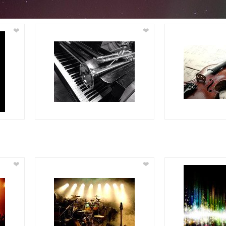
❤
❤
❤
❤