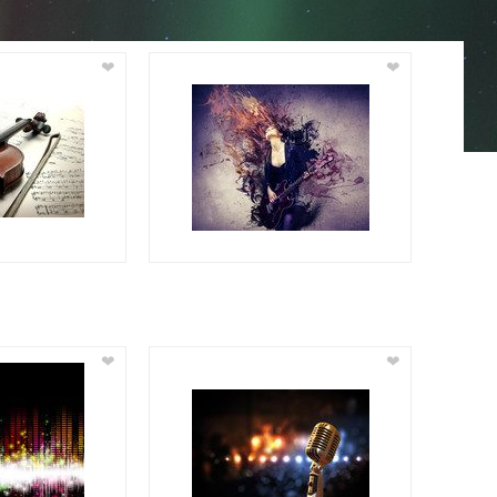
❤
❤
❤
❤