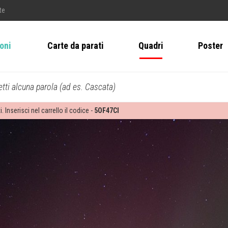
te
ioni
Carte da parati
Quadri
Poster
tti alcuna parola (ad es. Cascata)
i. Inserisci nel carrello il codice -
5OF47CI