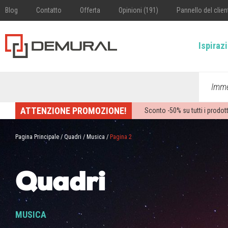
Blog
Contatto
Offerta
Opinioni (191)
Pannello del clien
Ispiraz
Imme
ATTENZIONE PROMOZIONE!
Sconto -
50%
su tutti i prodott
Pagina Principale
/
Quadri
/
Musica
/
Pagina 2
Quadri
MUSICA