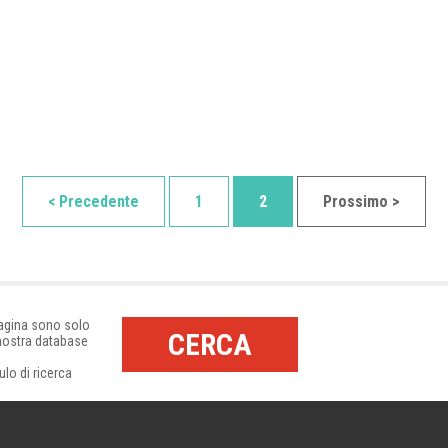
< Precedente
1
2
Prossimo >
pagina sono solo
CERCA
 nostra database
ulo di ricerca