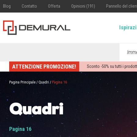
Blog
Contatto
Offerta
Opinioni (191)
Pannello del clien
Ispiraz
Imme
ATTENZIONE PROMOZIONE!
Sconto -
50%
su tutti i prodott
Pagina Principale
/
Quadri
/
Pagina 16
Quadri
Pagina 16