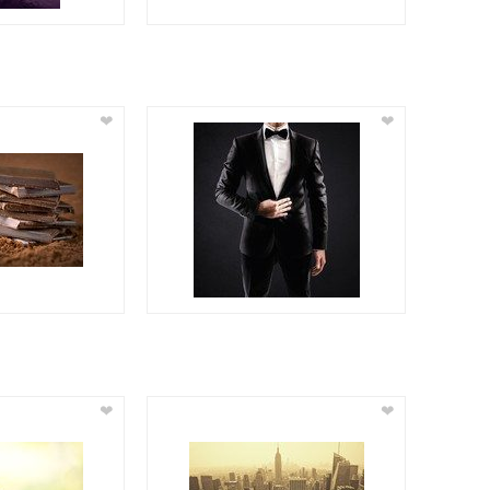
❤
❤
❤
❤