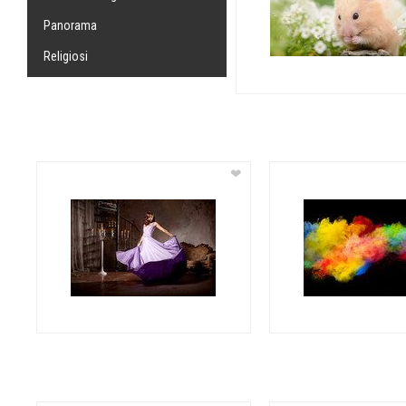
Panorama
Religiosi
❤