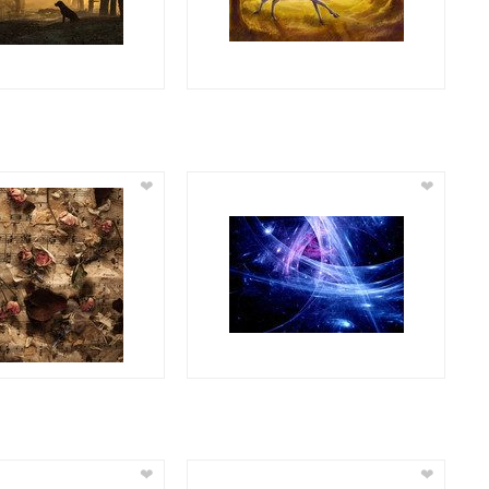
❤
❤
❤
❤