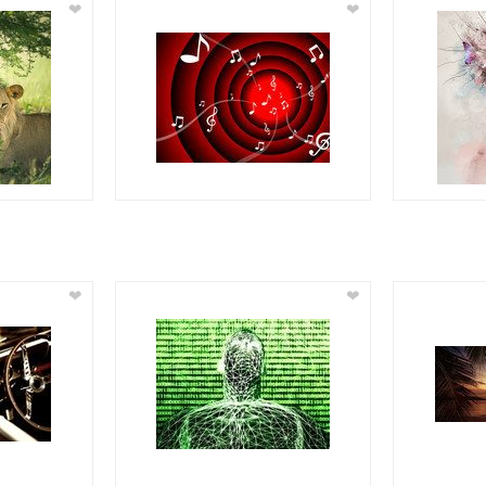
❤
❤
❤
❤