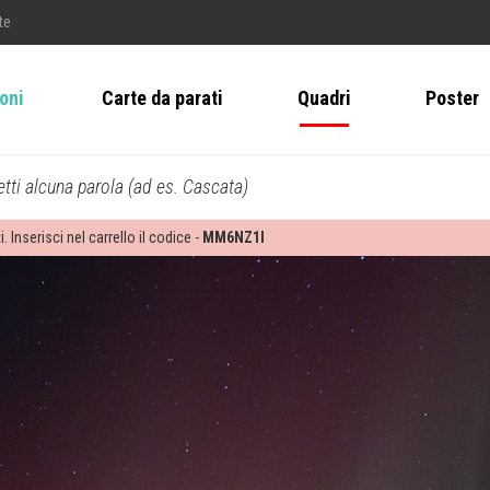
te
ioni
Carte da parati
Quadri
Poster
tti alcuna parola (ad es. Cascata)
i. Inserisci nel carrello il codice -
MM6NZ1I