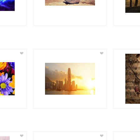
❤
❤
❤
❤