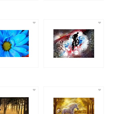
❤
❤
❤
❤