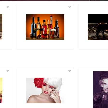
❤
❤
❤
❤