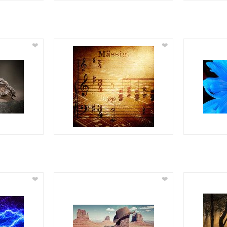
❤
❤
❤
❤