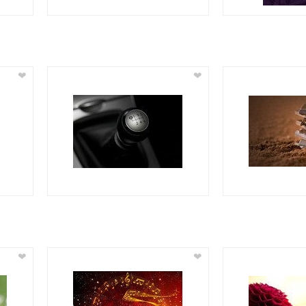
❤
❤
❤
❤