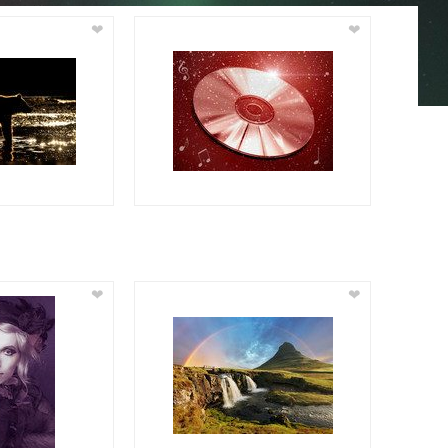
❤
❤
❤
❤