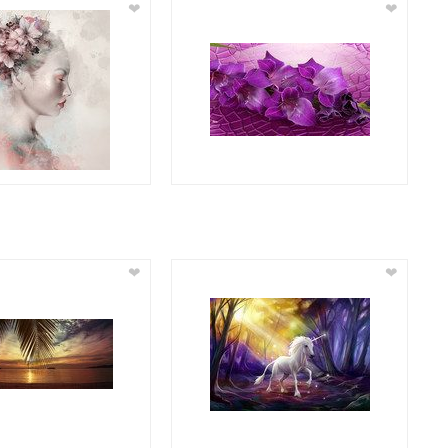
❤
❤
❤
❤