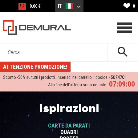
❤
0,00 €
IT
0
Cerca...
ATTENZIONE PROMOZIONE!
Sconto -
50%
su tutti i prodotti. Inserisci nel carrello il codice -
5OF47CI
07:09:00
Alla fine dell’offerta sono rimaste:
Ispirazioni
CARTE DA PARATI
QUADRI