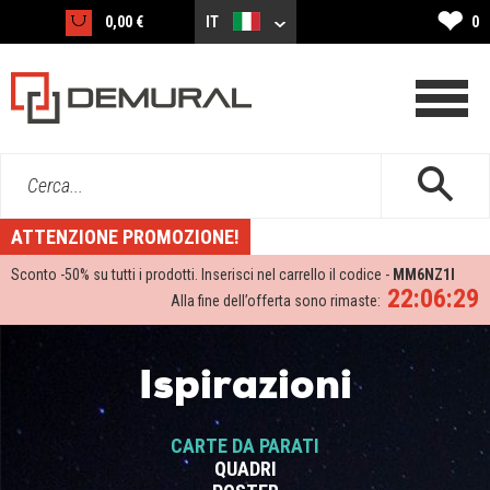
❤
0,00 €
IT
0
Cerca...
ATTENZIONE PROMOZIONE!
Sconto -
50%
su tutti i prodotti. Inserisci nel carrello il codice -
MM6NZ1I
22:06:29
Alla fine dell’offerta sono rimaste:
Ispirazioni
CARTE DA PARATI
QUADRI