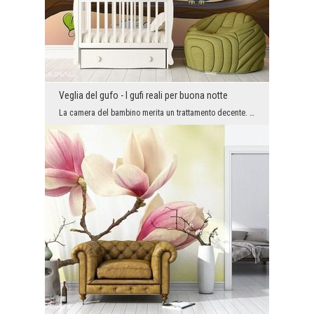
Veglia del gufo - I gufi reali per buona notte
La camera del bambino merita un trattamento decente. Che ne dici del fotumurale con i gufi? Il mo...