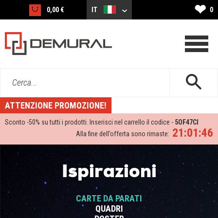
❤
0,00 €
IT
0
Cerca...
ATTENZIONE PROMOZIONE!
Sconto -
50%
su tutti i prodotti. Inserisci nel carrello il codice -
5OF47CI
21:01:46
Alla fine dell’offerta sono rimaste:
Ispirazioni
CARTE DA PARATI
QUADRI