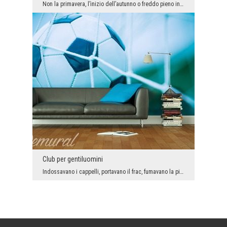
Non la primavera, l’inizio dell’autunno o freddo pieno inverno, ma la fine dell’estate viene cons...
Club per gentiluomini
Indossavano i cappelli, portavano il frac, fumavano la pipa, difendevano i segreti degli uomini… ...