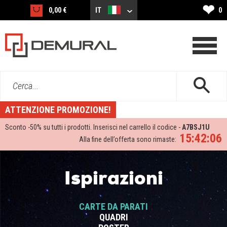
❤
0,00 €
IT
0
Cerca...
ATTENZIONE PROMOZIONE!
Sconto -
50%
su tutti i prodotti. Inserisci nel carrello il codice -
A7BSJ1U
15:42:05
Alla fine dell’offerta sono rimaste:
Ispirazioni
CARTE DA PARATI
QUADRI