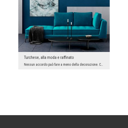
Turchese, alla moda e raffinato
Nessun accordo può fare a meno della decorazione. Certo, il minimalismo è di moda al giorno d'ogg...