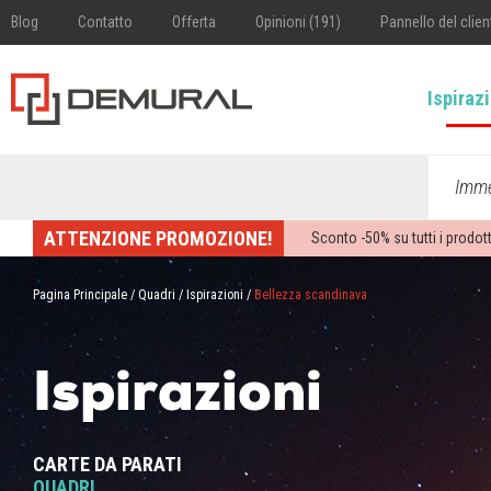
Blog
Contatto
Offerta
Opinioni (191)
Pannello del clien
Ispiraz
Imme
ATTENZIONE PROMOZIONE!
Sconto -
50%
su tutti i prodott
Pagina Principale
/
Quadri
/
Ispirazioni
/
Bellezza scandinava
Ispirazioni
CARTE DA PARATI
QUADRI