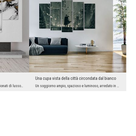
Una cupa vista della città circondata dal bianco
Ecco un’immagine che delizia gli appassionati di lusso, bellezza e design. Il trittico, che non p...
Un soggiorno ampio, spazioso e luminoso, arredato in uno stile molto minimalista. Un tale spazio ...