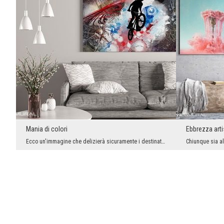
Mania di colori
Ebbrezza arti
Ecco un'immagine che delizierà sicuramente i destinatari più esigenti e questi che amano una gran...