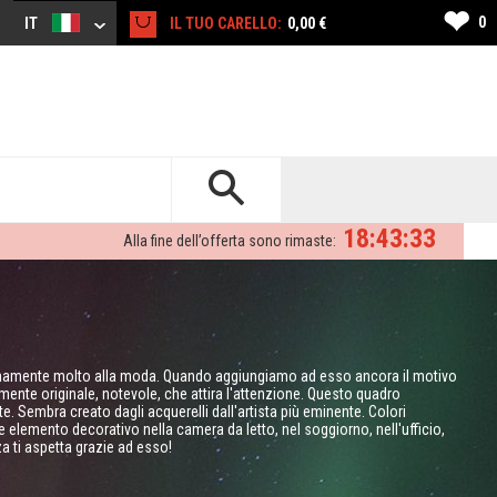
❤
0
IT
IL TUO CARELLO:
0,00 €
18:43:32
Alla fine dell’offerta sono rimaste:
timamente molto alla moda. Quando aggiungiamo ad esso ancora il motivo
mente originale, notevole, che attira l'attenzione. Questo quadro
rte. Sembra creato dagli acquerelli dall'artista più eminente. Colori
 elemento decorativo nella camera da letto, nel soggiorno, nell'ufficio,
za ti aspetta grazie ad esso!