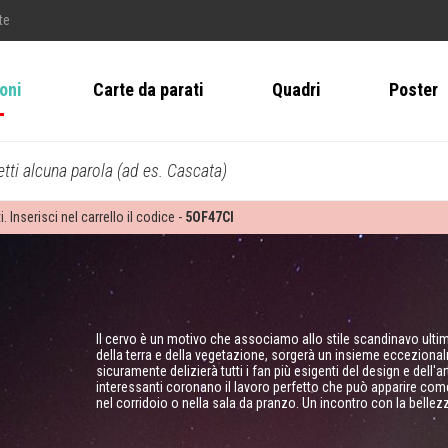
te
ioni
Carte da parati
Quadri
Poster
tti alcuna parola (ad es. Cascata)
i. Inserisci nel carrello il codice -
5OF47CI
Il cervo è un motivo che associamo allo stile scandinavo ul
della terra e della vegetazione, sorgerà un insieme eccezional
sicuramente delizierà tutti i fan più esigenti del design e dell'a
interessanti coronano il lavoro perfetto che può apparire come
nel corridoio o nella sala da pranzo. Un incontro con la bellez