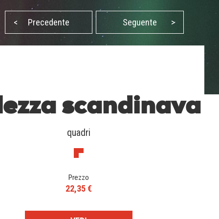
<
Precedente
Seguente
>
lezza scandinava
quadri
Prezzo
22,35 €