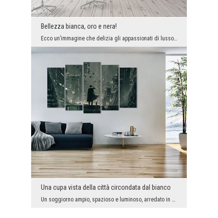
Bellezza bianca, oro e nera!
Ecco un’immagine che delizia gli appassionati di lusso, bellezza e design. Il trittico, che non p...
Una cupa vista della città circondata dal bianco
Un soggiorno ampio, spazioso e luminoso, arredato in uno stile molto minimalista. Un tale spazio ...