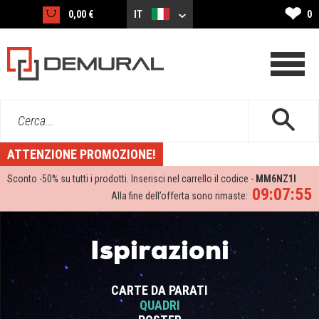
❤
0,00 €
IT
0
Cerca...
ATTENZIONE PROMOZIONE!
Sconto -
50%
su tutti i prodotti. Inserisci nel carrello il codice -
MM6NZ1I
09:07:55
Alla fine dell’offerta sono rimaste:
Ispirazioni
CARTE DA PARATI
QUADRI