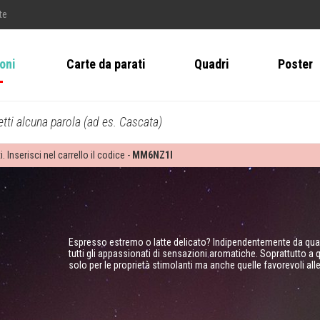
te
ioni
Carte da parati
Quadri
Poster
tti alcuna parola (ad es. Cascata)
i. Inserisci nel carrello il codice -
MM6NZ1I
Espresso estremo o latte delicato? Indipendentemente da qual
tutti gli appassionati di sensazioni aromatiche. Soprattutto a 
solo per le proprietà stimolanti ma anche quelle favorevoli alle