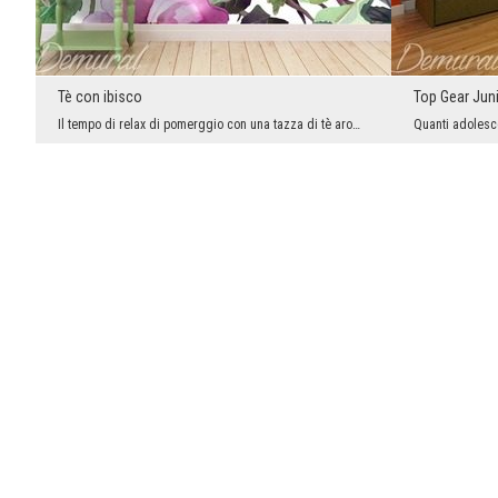
Tè con ibisco
Top Gear Jun
Il tempo di relax di pomerggio con una tazza di tè aromatico in mano. E in compagnia estremamente...