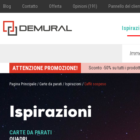
Blog
Contatto
Offerta
Opinioni (191)
Pannello del clien
Ispiraz
Imme
ATTENZIONE PROMOZIONE!
Sconto -
50%
su tutti i prodott
Pagina Principale
/
Carte da parati
/
Ispirazioni
/
Caffè sospeso
Ispirazioni
CARTE DA PARATI
QUADRI