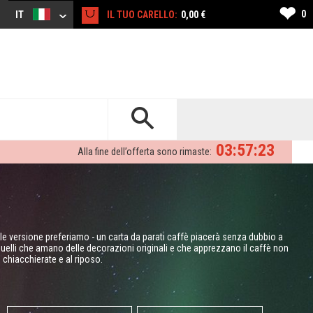
❤
0
IT
IL TUO CARELLO:
0,00 €
03:57:22
Alla fine dell’offerta sono rimaste:
e versione preferiamo - un carta da parati caffè piacerà senza dubbio a
quelli che amano delle decorazioni originali e che apprezzano il caffè non
 chiacchierate e al riposo.