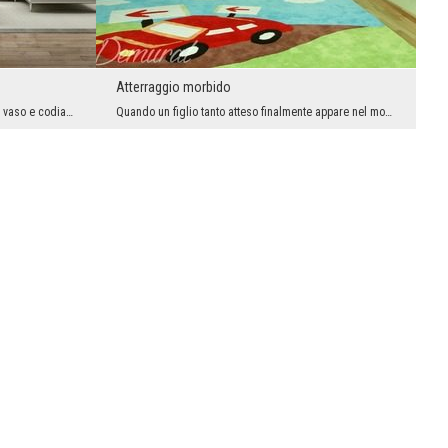
Atterraggio morbido
Un’alternativa interessante per polipodi in vaso e codiaeum visti troppo spesso. Il giardino a li...
Quando un figlio tanto atteso finalmente appare nel mondo - è bene accoglierlo in un modo davvero...