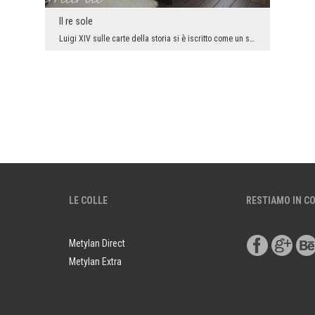
Il re sole
Luigi XIV sulle carte della storia si è iscritto come un sovrano amoroso di lusso, eleganza e…se ...
LE COLLE
RESTIAMO IN C
Metylan Direct
Metylan Extra