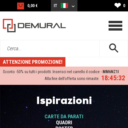
❤
0,00 €
IT
0
Cerca...
ATTENZIONE PROMOZIONE!
Sconto -
50%
su tutti i prodotti. Inserisci nel carrello il codice -
MM6NZ1I
18:45:31
Alla fine dell’offerta sono rimaste:
Ispirazioni
CARTE DA PARATI
QUADRI