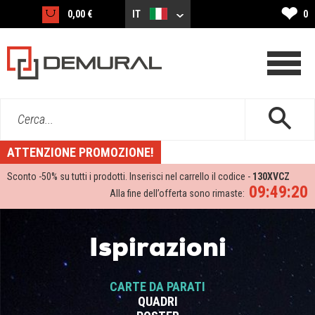
❤
0,00 €
IT
0
Cerca...
ATTENZIONE PROMOZIONE!
Sconto -
50%
su tutti i prodotti. Inserisci nel carrello il codice -
130XVCZ
09:49:19
Alla fine dell’offerta sono rimaste:
Ispirazioni
CARTE DA PARATI
QUADRI