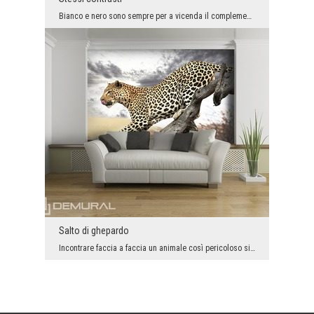
Bianco e nero sono sempre per a vicenda il complemento perfetto, ed anche allo stesso tempo il co...
Salto di ghepardo
Incontrare faccia a faccia un animale così pericoloso sicuramente non sarebbe stato un incontro p...