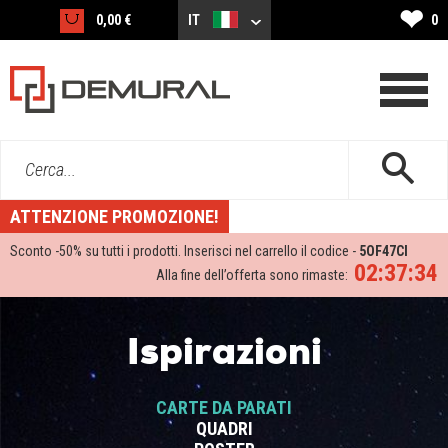
❤
0,00 €
IT
0
Cerca...
ATTENZIONE PROMOZIONE!
Sconto -
50%
su tutti i prodotti. Inserisci nel carrello il codice -
5OF47CI
02:37:34
Alla fine dell’offerta sono rimaste:
Ispirazioni
CARTE DA PARATI
QUADRI