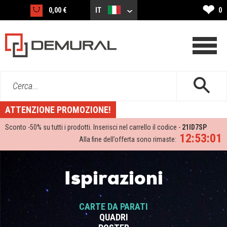
❤
0,00 €
IT
0
Cerca...
ATTENZIONE PROMOZIONE!
Sconto -
50%
su tutti i prodotti. Inserisci nel carrello il codice -
21ID7SP
12:53:01
Alla fine dell’offerta sono rimaste:
Ispirazioni
CARTE DA PARATI
QUADRI