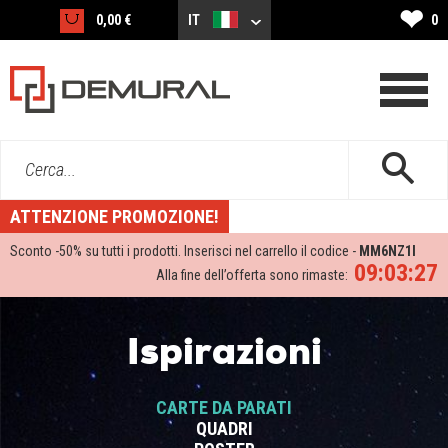
❤
0,00 €
IT
0
Cerca...
ATTENZIONE PROMOZIONE!
Sconto -
50%
su tutti i prodotti. Inserisci nel carrello il codice -
MM6NZ1I
09:03:26
Alla fine dell’offerta sono rimaste:
Ispirazioni
CARTE DA PARATI
QUADRI