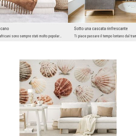
icano
Sotto una cascata rinfrescante
I bei paesaggi africani sono sempre stati molto popolari e questo probabilmente non cambierà, qui...