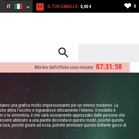
❤
0
IT
IL TUO CARELLO:
0,00 €
07:31:57
Alla fine dell’offerta sono rimaste:
entiamo una grafica molto impressionante per un interno moderno. La
he attira l'occhio e ingrandisce otticamente l'interno. Il modello è
ni o la simmetria, il che sarà sicuramente apprezzato dalle persone che
ò essere abbinato a una parete decorata in questo modo, poiché questa
ta luce, perché grazie ad essa, potrete ammirare questo brillante gioco di