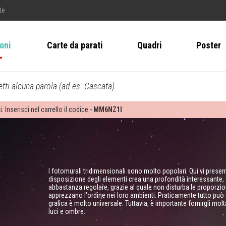
te
ioni
Carte da parati
Quadri
Poster
tti alcuna parola (ad es. Cascata)
i. Inserisci nel carrello il codice -
MM6NZ1I
I fotomurali tridimensionali sono molto popolari. Qui vi pres
disposizione degli elementi crea una profondità interessante, c
abbastanza regolare, grazie al quale non disturba le proporzio
apprezzano l'ordine nei loro ambienti. Praticamente tutto pu
grafica è molto universale. Tuttavia, è importante fornirgli mol
luci e ombre.