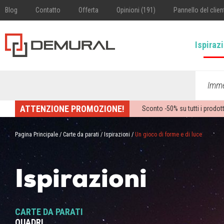
Blog
Contatto
Offerta
Opinioni (191)
Pannello del clien
Ispiraz
Imme
ATTENZIONE PROMOZIONE!
Sconto -
50%
su tutti i prodott
Pagina Principale
/
Carte da parati
/
Ispirazioni
/
Un gioco di forme e di luce
Ispirazioni
CARTE DA PARATI
QUADRI