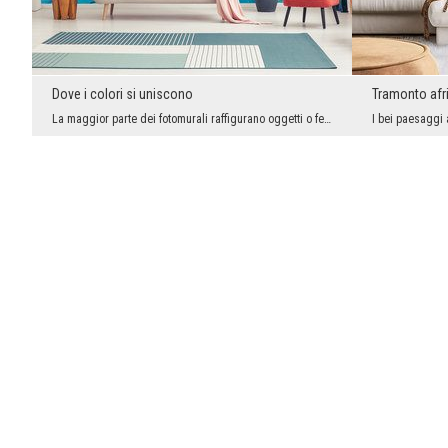
Dove i colori si uniscono
Tramonto afr
La maggior parte dei fotomurali raffigurano oggetti o fenomeni, ma abbiamo anche un gruppo di gra...