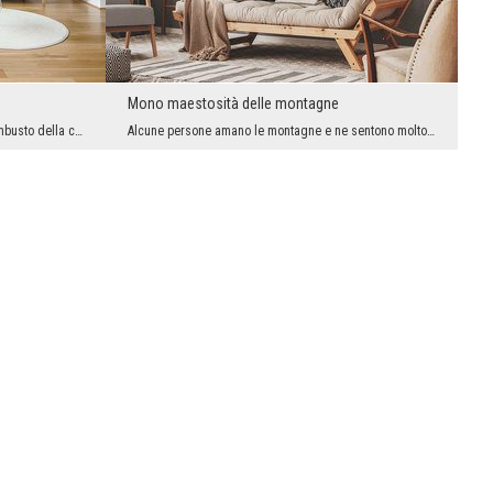
Mono maestosità delle montagne
Ti piace passare il tempo lontano dal trambusto della città? Certo, perché piace a tutti. Tuttavi...
Alcune persone amano le montagne e ne sentono molto la mancanza quando non possono prendersi il t...