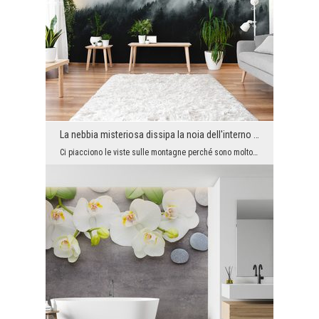
La nebbia misteriosa dissipa la noia dell'interno etereo
Ci piacciono le viste sulle montagne perché sono molto energiche e magnetiche. E se un paesaggio ...