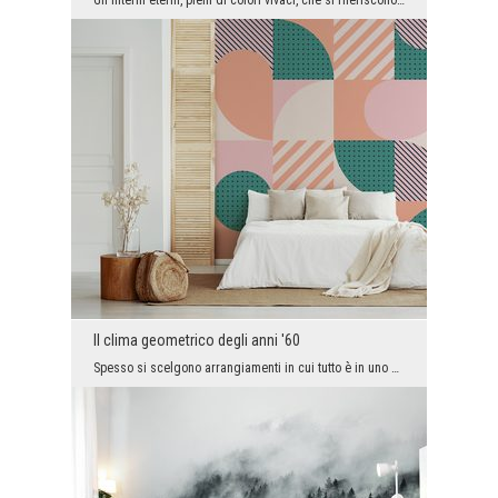
Gli interni eterni, pieni di colori vivaci, che si riferiscono alla natura ed emanano un'energia ...
Il clima geometrico degli anni '60
Spesso si scelgono arrangiamenti in cui tutto è in uno stile e in una combinazione di colori simi...