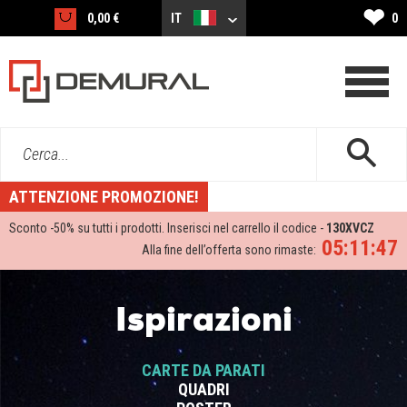
❤
0,00 €
IT
0
Cerca...
ATTENZIONE PROMOZIONE!
Sconto -
50%
su tutti i prodotti. Inserisci nel carrello il codice -
130XVCZ
05:11:47
Alla fine dell’offerta sono rimaste:
Ispirazioni
CARTE DA PARATI
QUADRI