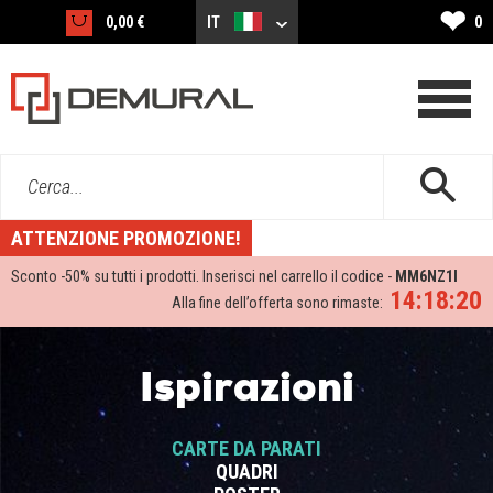
❤
0,00 €
IT
0
Cerca...
ATTENZIONE PROMOZIONE!
Sconto -
50%
su tutti i prodotti. Inserisci nel carrello il codice -
MM6NZ1I
14:18:19
Alla fine dell’offerta sono rimaste:
Ispirazioni
CARTE DA PARATI
QUADRI