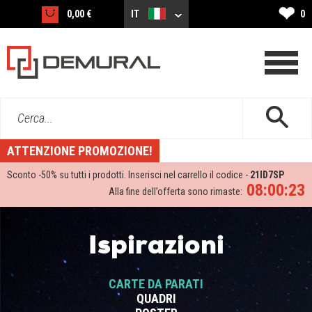
❤
0,00 €
IT
0
Cerca...
ATTENZIONE PROMOZIONE!
Sconto -
50%
su tutti i prodotti. Inserisci nel carrello il codice -
21ID7SP
08:00:23
Alla fine dell’offerta sono rimaste:
Ispirazioni
CARTE DA PARATI
QUADRI