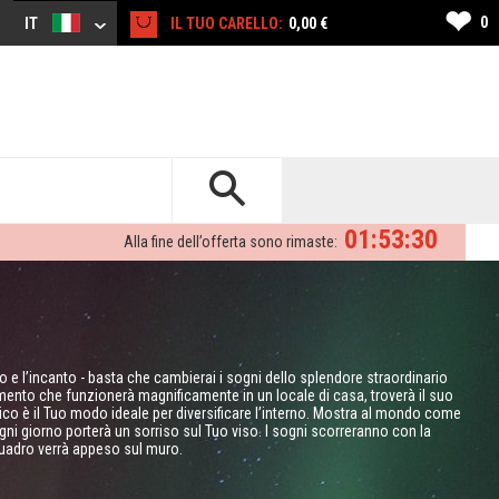
❤
0
IT
IL TUO CARELLO:
0,00 €
01:53:29
Alla fine dell’offerta sono rimaste:
ino e l’incanto - basta che cambierai i sogni dello splendore straordinario
emento che funzionerà magnificamente in un locale di casa, troverà il suo
unico è il Tuo modo ideale per diversificare l’interno. Mostra al mondo come
ogni giorno porterà un sorriso sul Tuo viso. I sogni scorreranno con la
 quadro verrà appeso sul muro.