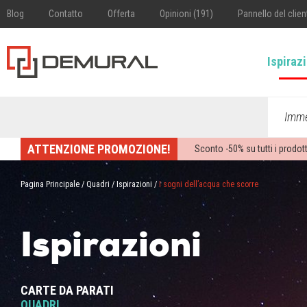
Blog
Contatto
Offerta
Opinioni (191)
Pannello del clien
Ispiraz
Imme
ATTENZIONE PROMOZIONE!
Sconto -
50%
su tutti i prodott
Pagina Principale
/
Quadri
/
Ispirazioni
/
I sogni dell’acqua che scorre
Ispirazioni
CARTE DA PARATI
QUADRI