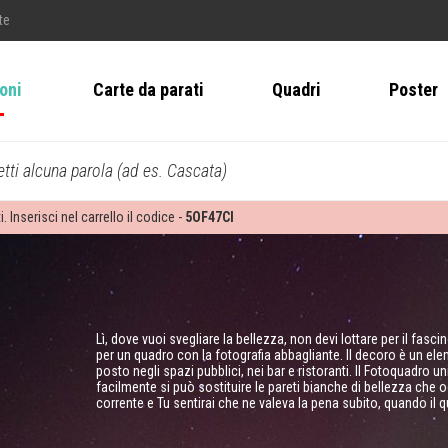
te
ioni
Carte da parati
Quadri
Poster
tti alcuna parola (ad es. Cascata)
i. Inserisci nel carrello il codice -
5OF47CI
Lì, dove vuoi svegliare la bellezza, non devi lottare per il fasc
per un quadro con la fotografia abbagliante. Il decoro è un el
posto negli spazi pubblici, nei bar e ristoranti. Il Fotoquadro 
facilmente si può sostituire le pareti bianche di bellezza che 
corrente e Tu sentirai che ne valeva la pena subito, quando il