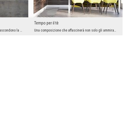
Tempo per il tè
Molti elementi del mondo attorno di noi nascondono la storia dentro. La conosciamo ogni giorno qu...
Una composizione che affascinerà non solo gli ammiratori del tè, ma i tutti questi che vogliono p...