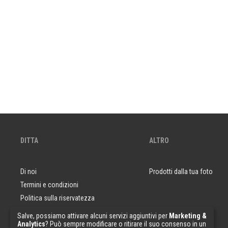
DITTA
ALTRO
Di noi
Prodotti dalla tua foto
Termini e condizioni
Politica sulla riservatezza
Domande e risposte
Salve, possiamo attivare alcuni servizi aggiuntivi per
Marketing &
Analytics
? Può sempre modificare o ritirare il suo consenso in un
Campioni di carta da parati