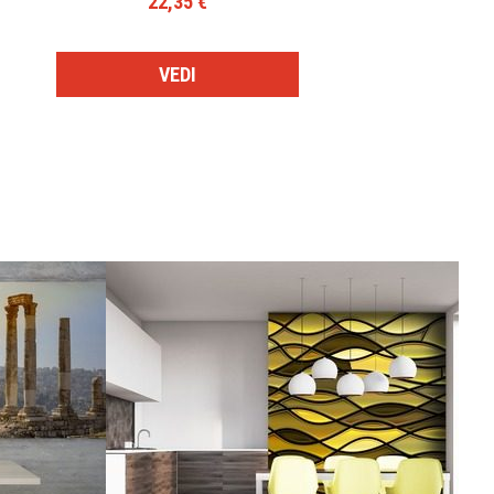
22,35 €
VEDI