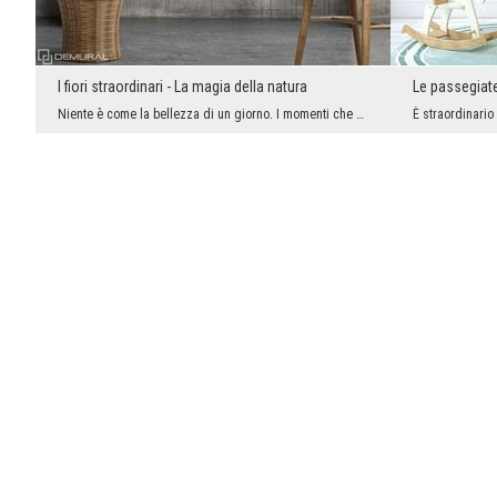
I fiori straordinari - La magia della natura
Le passegiate 
Niente è come la bellezza di un giorno. I momenti che possono avvicinarsi alla natura sono sempre...