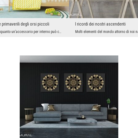
primaverili degli orsi piccoli
I ricordi dei nostri ascendenti
È straordinario quanto un’accessorio per interno può cambiare. Se sogni degli arrangiamenti origi...