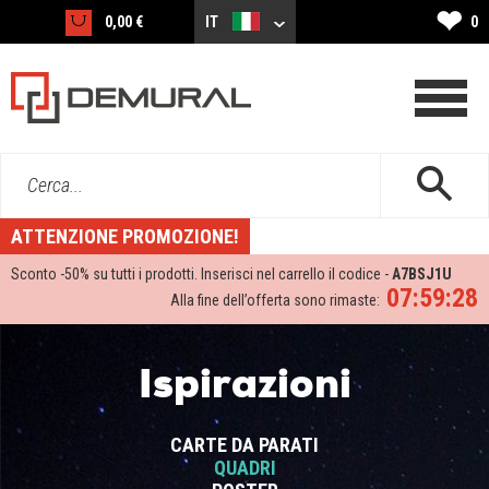
❤
0,00 €
IT
0
Cerca...
ATTENZIONE PROMOZIONE!
Sconto -
50%
su tutti i prodotti. Inserisci nel carrello il codice -
A7BSJ1U
07:59:27
Alla fine dell’offerta sono rimaste:
Ispirazioni
CARTE DA PARATI
QUADRI