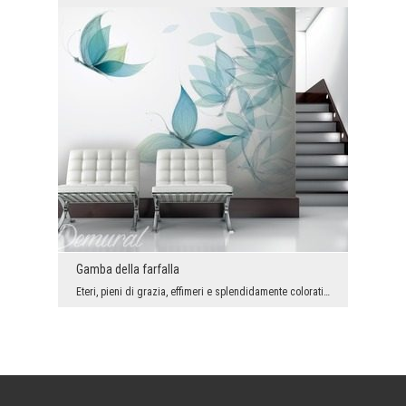
Gamba della farfalla
Eteri, pieni di grazia, effimeri e splendidamente colorati. Si associano con l’estate e con carat...