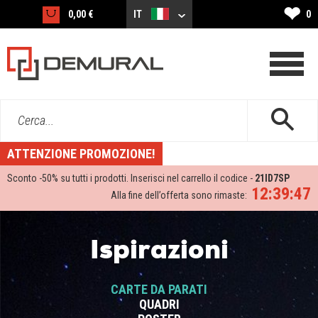
❤
0,00 €
IT
0
Cerca...
ATTENZIONE PROMOZIONE!
Sconto -
50%
su tutti i prodotti. Inserisci nel carrello il codice -
21ID7SP
12:39:46
Alla fine dell’offerta sono rimaste:
Ispirazioni
CARTE DA PARATI
QUADRI