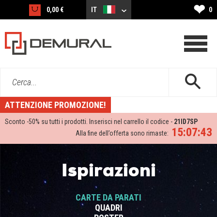
❤
0,00 €
IT
0
Cerca...
ATTENZIONE PROMOZIONE!
Sconto -
50%
su tutti i prodotti. Inserisci nel carrello il codice -
21ID7SP
15:07:42
Alla fine dell’offerta sono rimaste:
Ispirazioni
CARTE DA PARATI
QUADRI