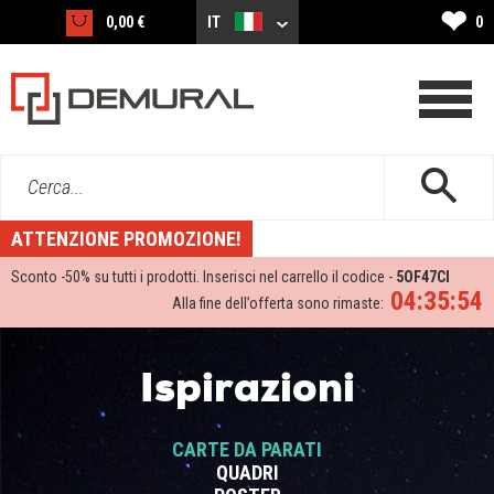
❤
0,00 €
IT
0
Cerca...
ATTENZIONE PROMOZIONE!
Sconto -
50%
su tutti i prodotti. Inserisci nel carrello il codice -
5OF47CI
04:35:53
Alla fine dell’offerta sono rimaste:
Ispirazioni
CARTE DA PARATI
QUADRI