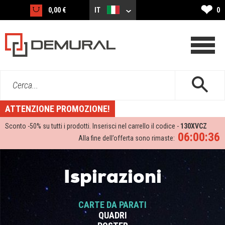
❤
0,00 €
IT
0
Cerca...
ATTENZIONE PROMOZIONE!
Sconto -
50%
su tutti i prodotti. Inserisci nel carrello il codice -
130XVCZ
06:00:36
Alla fine dell’offerta sono rimaste:
Ispirazioni
CARTE DA PARATI
QUADRI