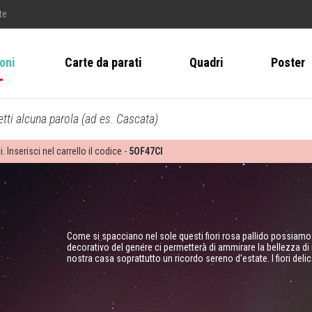
te
ioni
Carte da parati
Quadri
Poster
tti alcuna parola (ad es. Cascata)
i. Inserisci nel carrello il codice -
5OF47CI
Come si spacciano nel sole questi fiori rosa pallido possiam
decorativo del genere ci permetterà di ammirare la bellezza di
nostra casa soprattutto un ricordo sereno d’estate. I fiori deli