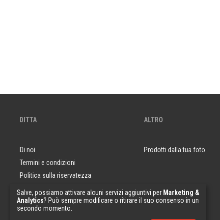
DITTA
ALTRO
Di noi
Prodotti dalla tua foto
Termini e condizioni
Politica sulla riservatezza
Domande e risposte
Salve, possiamo attivare alcuni servizi aggiuntivi per
Marketing &
Analytics
? Può sempre modificare o ritirare il suo consenso in un
Campioni di carta da parati
secondo momento.