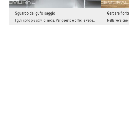
Sguardo del gufo saggio
Gerbere fiorit
I gufi sono più attivi di notte. Per questo è difficile vedere quest’uccello di giorno. Grazie a ...