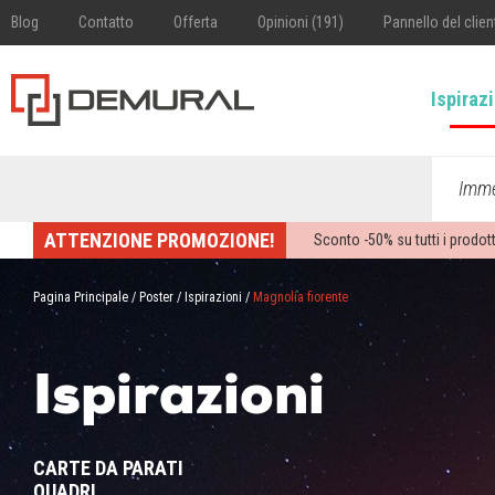
Blog
Contatto
Offerta
Opinioni (191)
Pannello del clien
Ispiraz
Imme
ATTENZIONE PROMOZIONE!
Sconto -
50%
su tutti i prodott
Pagina Principale
/
Poster
/
Ispirazioni
/
Magnolia fiorente
Ispirazioni
CARTE DA PARATI
QUADRI