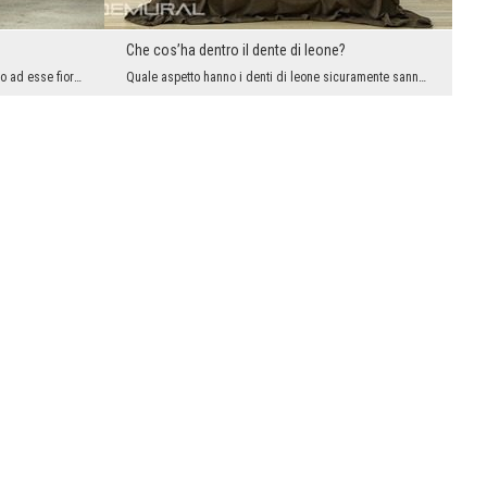
Che cos’ha dentro il dente di leone?
Le scale fatte dalla stessa natura e intorno ad esse fioriscono bellissime piante, solo il verde....
Quale aspetto hanno i denti di leone sicuramente sanno tutto ma chi li ha visti da questa prospet...