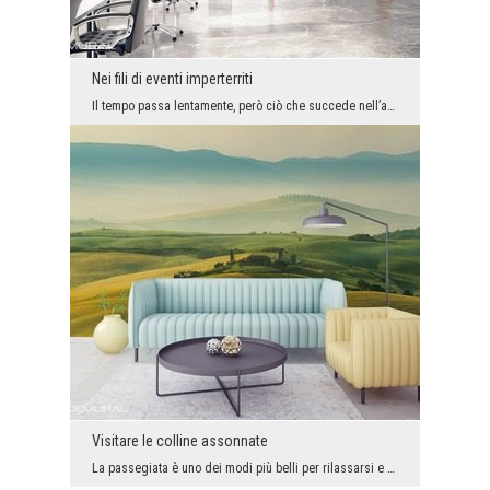
Nei fili di eventi imperterriti
Il tempo passa lentamente, però ciò che succede nell’arco di pochi giorni, per alcuni può essere ...
Visitare le colline assonnate
La passegiata è uno dei modi più belli per rilassarsi e riposare. Se desideri sentirti speciale, ...