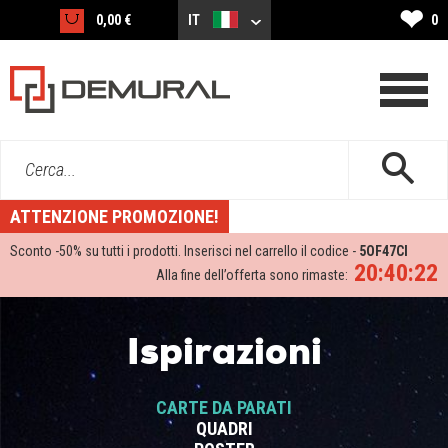
❤
0,00 €
IT
0
Cerca...
ATTENZIONE PROMOZIONE!
Sconto -
50%
su tutti i prodotti. Inserisci nel carrello il codice -
5OF47CI
20:40:22
Alla fine dell’offerta sono rimaste:
Ispirazioni
CARTE DA PARATI
QUADRI