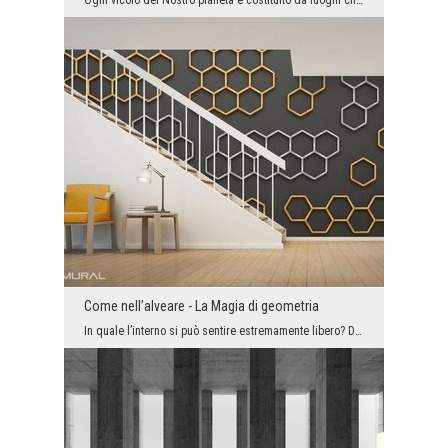
Ogni vicolo del Nostro pianeta è costituito da luoghi che pulsano di più o meno l’energia. Colleg...
Come nell’alveare - La Magia di geometria
In quale l’interno si può sentire estremamente libero? Dov’è possibile rilassarsi e raccogliere l...