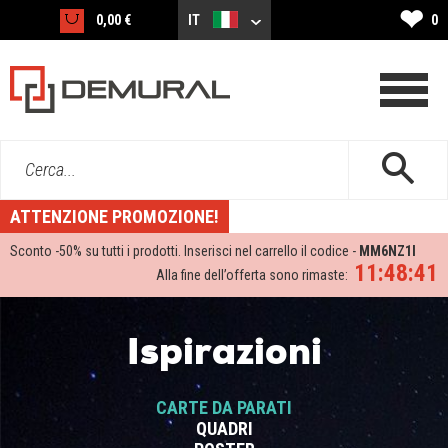
❤
0,00 €
IT
0
Cerca...
ATTENZIONE PROMOZIONE!
Sconto -
50%
su tutti i prodotti. Inserisci nel carrello il codice -
MM6NZ1I
11:48:40
Alla fine dell’offerta sono rimaste:
Ispirazioni
CARTE DA PARATI
QUADRI