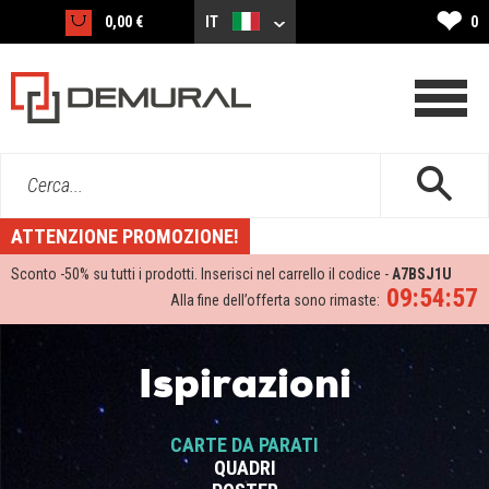
❤
0,00 €
IT
0
Cerca...
ATTENZIONE PROMOZIONE!
Sconto -
50%
su tutti i prodotti. Inserisci nel carrello il codice -
A7BSJ1U
09:54:56
Alla fine dell’offerta sono rimaste:
Ispirazioni
CARTE DA PARATI
QUADRI