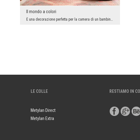
Il mondo a colori
È una decorazione perfetta per la camera di un bambino o di un adolescente, per uno studio scolas...
LE COLLE
RESTIAMO IN C
Metylan Direct
Metylan Extra