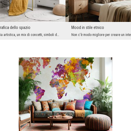
rafica dello spazio
Mood in stile etnico
Un po' di fantasia artistica, un mix di concetti, simboli di varia provenienza, insomma una varia...