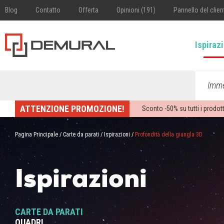
Blog
Contatto
Offerta
Opinioni (191)
Pannello del clien
Ispiraz
Imme
ATTENZIONE PROMOZIONE!
Sconto -
50%
su tutti i prodott
Pagina Principale
/
Carte da parati
/
Ispirazioni
/
Profondità della giungla 3D
Ispirazioni
CARTE DA PARATI
QUADRI