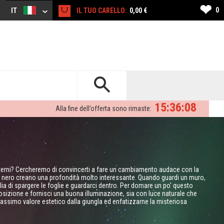
❤
0
IT
IL TUO CARELLO:
0,00 €
15:36:07
Alla fine dell’offerta sono rimaste:
nterni? Cercheremo di convincerti a fare un cambiamento audace con la
ndo nero creano una profondità molto interessante. Quando guardi un muro,
lia di spargere le foglie e guardarci dentro. Per domare un po' questo
posizione e fornisci una buona illuminazione, sia con luce naturale che
 massimo valore estetico dalla giungla ed enfatizzarne la misteriosa