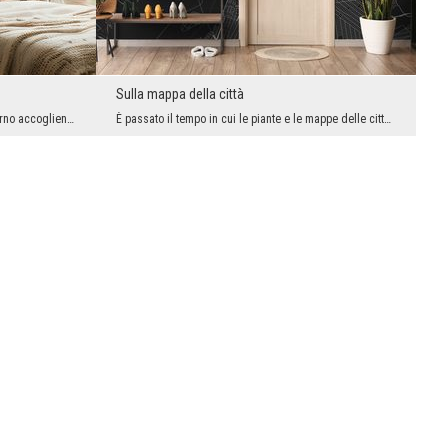
Sulla mappa della città
Non c'è modo migliore per creare un interno accogliente dove potersi rilassare beatamente che app...
È passato il tempo in cui le piante e le mappe delle città avevano solo un ruolo utilitaristico e...