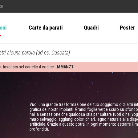
te
ioni
Carte da parati
Quadri
Poster
tti alcuna parola (ad es. Cascata)
i. Inserisci nel carrello il codice -
MM6NZ1I
Vuoi una grande trasformazione del tuo soggiorno o di altri i
grafica dei nostri impianti. Grandi foglie verde scuro su sfo
hai la sensazione che qualcosa stia per saltare fuori o hai vog
muro selvaggio, aggiungi colori chiari, legno naturale alla dis
artificiale. Grazie a questo potrai in ogni momento estrarre il
profondità.