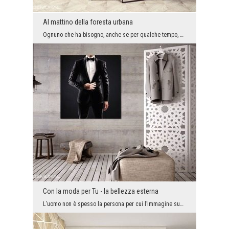
Al mattino della foresta urbana
Ognuno che ha bisogno, anche se per qualche tempo, di sentire un po’ contatto con il mondo pieno ...
Con la moda per Tu - la bellezza esterna
L’uomo non è spesso la persona per cui l’immagine supera gli sforzi per il lavoro sognato o reali...