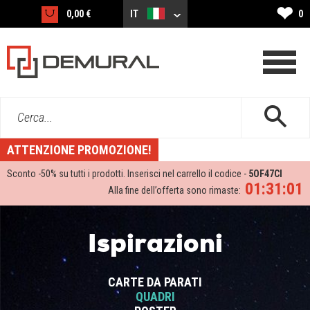
❤
0,00 €
IT
0
Cerca...
ATTENZIONE PROMOZIONE!
Sconto -
50%
su tutti i prodotti. Inserisci nel carrello il codice -
5OF47CI
01:31:00
Alla fine dell’offerta sono rimaste:
Ispirazioni
CARTE DA PARATI
QUADRI