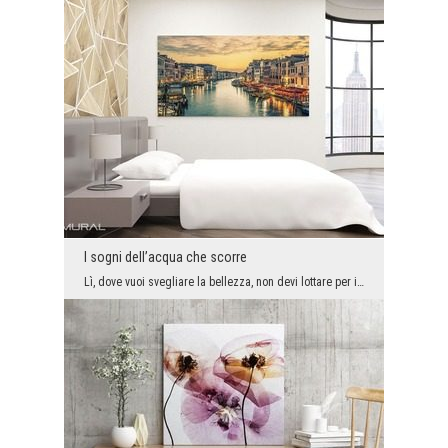
I sogni dell’acqua che scorre
Lì, dove vuoi svegliare la bellezza, non devi lottare per il fascino e l’incanto - basta che camb...